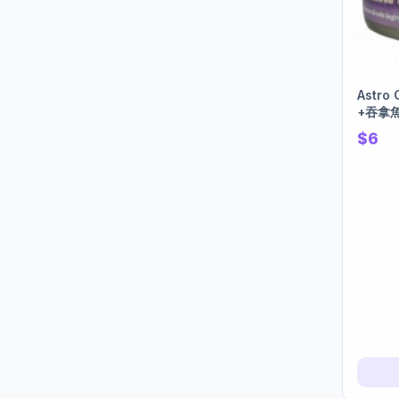
Astr
+吞拿魚
$6