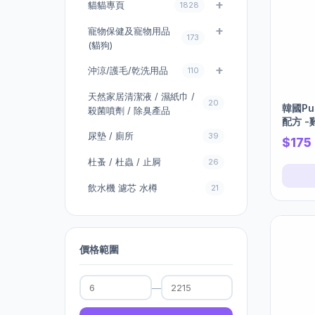
貓貓專頁
1828
寵物保健及寵物用品
173
(貓狗)
沖涼/護毛/乾洗用品
110
天然家居清潔液 / 濕紙巾 /
20
韓國Pu
殺菌噴劑 / 除臭產品
配方 -
尿墊 / 廁所
39
$175
杜蚤 / 杜蟲 / 止屙
26
飲水機 濾芯 水樽
21
價格範圍
—