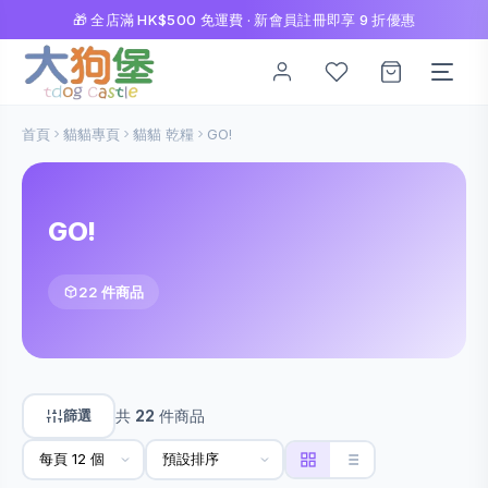
🎁 全店滿 HK$500 免運費 · 新會員註冊即享 9 折優惠
首頁
貓貓專頁
貓貓 乾糧
GO!
GO!
22 件商品
篩選
共
22
件商品