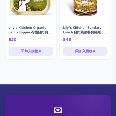
Lily's Kitichen Organic
Lily's Kitichen Sundary
Lamb Supper 有機雞肉狗狗
Lunch 雞肉蔬菜餐狗罐頭 (雞
濕糧 (羊肉+胡蘿蔔+豌豆)
肉+馬鈴薯+豌豆) 400g
$20
$46
150g
加入購物車
加入購物車
✉