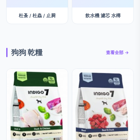
杜蚤 / 杜蟲 / 止屙
飲水機 濾芯 水樽
狗狗 乾糧
查看全部 →