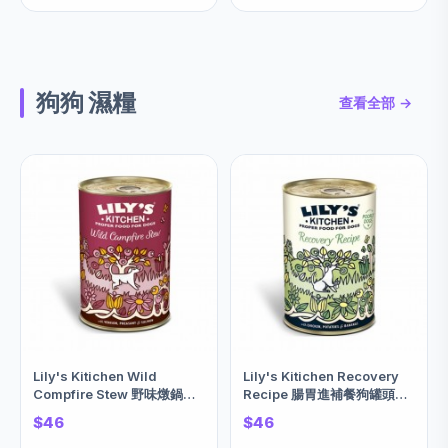
狗狗 濕糧
查看全部 →
Lily's Kitichen Wild
Lily's Kitichen Recovery
Compfire Stew 野味燉鍋狗
Recipe 腸胃進補餐狗罐頭
罐頭 (鹿肉+雉+三文魚)
(雞肉+馬鈴薯+香蕉) 400g
$46
$46
400g