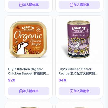
加入購物車
加入購物車
Lily's Kitichen Organic
Lily's Kitichen Senior
Chicken Supper 有機雞肉狗
Recipe 老犬配方火雞狗罐頭
狗濕糧 (雞肉+胡蘿蔔+豌豆)
(火雞+蔓越莓+防風草) 400g
$20
$46
150g
加入購物車
加入購物車