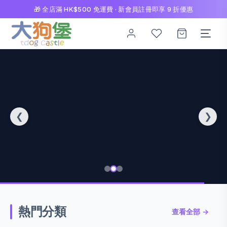
🎁 全店滿 HK$500 免運費 · 新會員註冊即享 9 折優惠
❮
❯
✨ 精選推介
熱門分類
會員專屬
查看全部 →