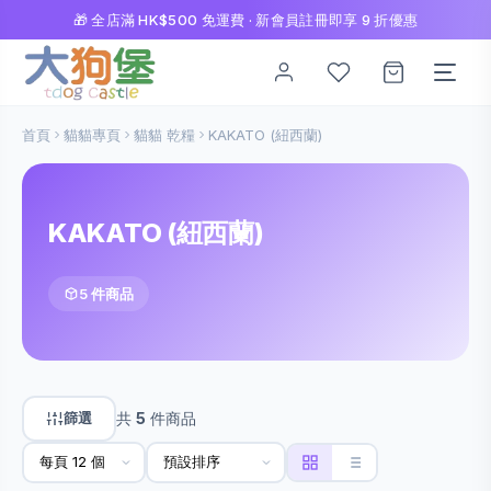
🎁 全店滿 HK$500 免運費 · 新會員註冊即享 9 折優惠
首頁
貓貓專頁
貓貓 乾糧
KAKATO (紐西蘭)
KAKATO (紐西蘭)
5 件商品
篩選
共
5
件商品