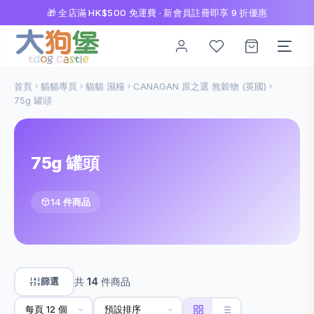
🎁 全店滿 HK$500 免運費 · 新會員註冊即享 9 折優惠
首頁
貓貓專頁
貓貓 濕糧
CANAGAN 原之選 無穀物 (英國)
75g 罐頭
75g 罐頭
14 件商品
篩選
共
14
件商品