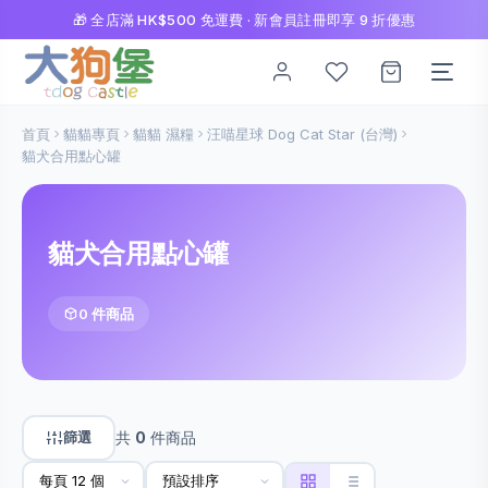
🎁 全店滿 HK$500 免運費 · 新會員註冊即享 9 折優惠
首頁
貓貓專頁
貓貓 濕糧
汪喵星球 Dog Cat Star (台灣)
貓犬合用點心罐
貓犬合用點心罐
0 件商品
篩選
共
0
件商品