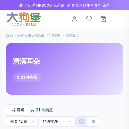
🎁 全店滿 HK$500 免運費 · 新會員註冊即享 9 折優惠
首頁
寵物保健及寵物用品 (貓狗)
清潔耳朵
清潔耳朵
21 件商品
篩選
共
21
件商品