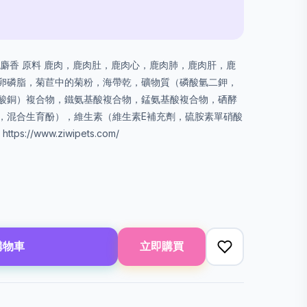
麝香 原料 鹿肉，鹿肉肚，鹿肉心，鹿肉肺，鹿肉肝，鹿
卵磷脂，菊苣中的菊粉，海帶乾，礦物質（磷酸氫二鉀，
酸銅）複合物，鐵氨基酸複合物，錳氨基酸複合物，硒酵
，混合生育酚），維生素（維生素E補充劑，硫胺素單硝酸
://www.ziwipets.com/
購物車
立即購買