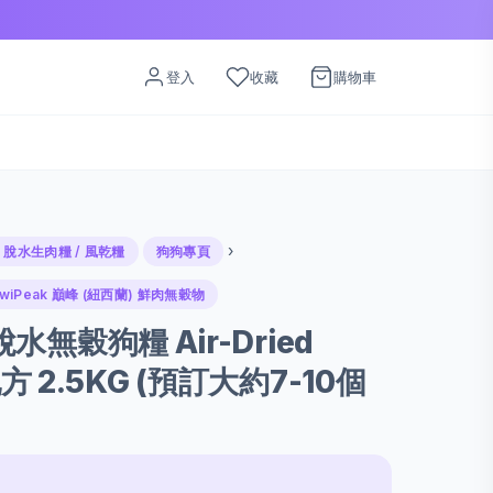
登入
收藏
購物車
›
 脫水生肉糧 / 風乾糧
狗狗專頁
iwiPeak 巔峰 (紐西蘭) 鮮肉無穀物
脫水無穀狗糧 Air-Dried
配方 2.5KG (預訂大約7-10個