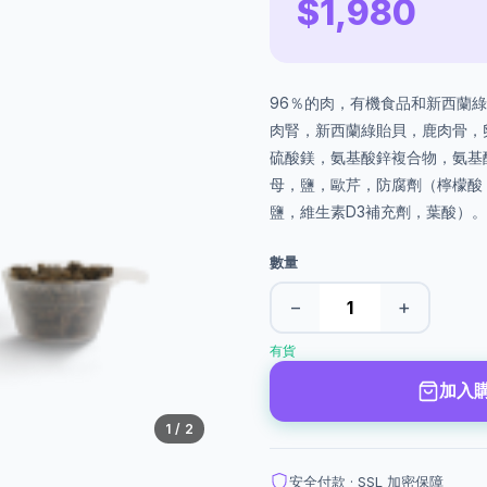
$1,980
96％的肉，有機食品和新西蘭綠
肉腎，新西蘭綠貽貝，鹿肉骨，
硫酸鎂，氨基酸鋅複合物，氨基
母，鹽，歐芹，防腐劑（檸檬酸
鹽，維生素D3補充劑，葉酸）。 https
數量
−
+
有貨
加入
1
/ 2
安全付款 · SSL 加密保障