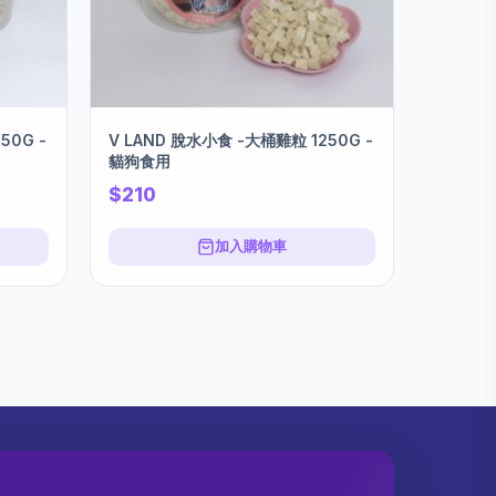
50G -
V LAND 脫水小食 -大桶雞粒 1250G -
貓狗食用
$210
加入購物車