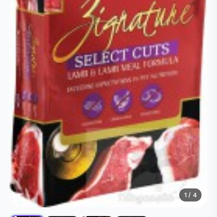
1
/ 4