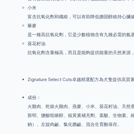
小米
富含抗氧化劑和纖維，可以有助降低膽固醇維持心臟
藜麥
是一種高抗氧化劑，它是少數植物含有九種必需的氨
葵花籽油
抗氧化劑含量極高，而且是能夠提供能量的天然來源
Zignature Select Cuts卓越精選配方
成份：
火雞肉、乾燥火雞肉、燕麥、小米、葵花籽油、天然香
胺明、鹽酸吡哆醇、核黃素補充劑、葉酸、生物素、維
鈉）、左旋肉鹼、氯化膽鹼、混合生育酚保存。