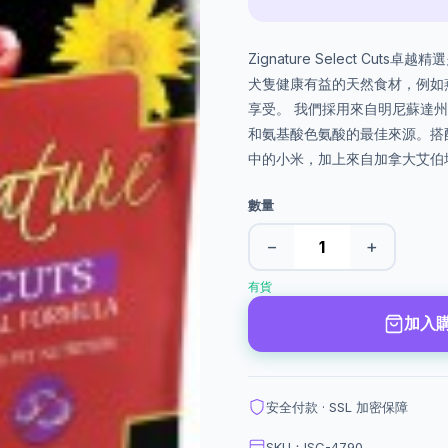
Zignature Select C
犬隻健康有益的天然食材，例如
享受。 我們採用來自明尼蘇達
和氨基酸色氨酸的最佳來源。搭
中的小米，加上來自加拿大艾伯
數量
−
+
有貨
加入
安全付款 · SSL 加密保障
SKU：ISC-4790