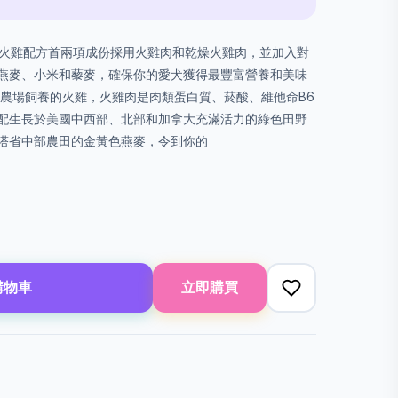
uts卓越精選火雞配方首兩項成份採用火雞肉和乾燥火雞肉，並加入對
燕麥、小米和藜麥，確保你的愛犬獲得最豐富營養和美味
州農場飼養的火雞，火雞肉是肉類蛋白質、菸酸、維他命B6
配生長於美國中西部、北部和加拿大充滿活力的綠色田野
塔省中部農田的金黃色燕麥，令到你的
購物車
立即購買