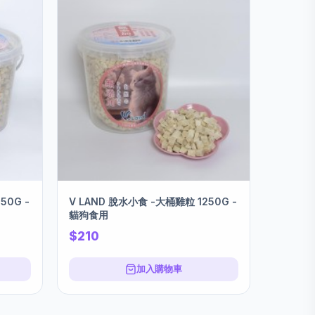
50G -
V LAND 脫水小食 -大桶雞粒 1250G -
貓狗食用
$210
加入購物車