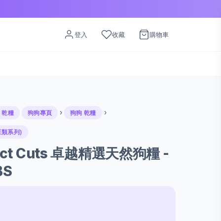
登入
收藏
購物車
›
›
 乾糧
狗狗專頁
狗狗 乾糧
敏無豆類系列)
elect Cuts 卓越精選天然狗糧 -
BS