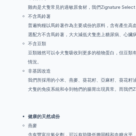
雞肉是犬隻常見的過敏原食材，我們Zignature Sel
不含馬鈴薯
普遍狗糧以馬鈴薯作為主要成份的原料，含有產生高血糖的碳
選配方不含馬鈴薯，大大減低犬隻患上糖尿病、心臟
不含豆類
豆類雖然可以令犬隻吸收到更多的植物蛋白，但豆類有可能不
情況。
非基因改造
我們所採用的小米、燕麥、葵花籽、亞麻籽、葵花籽
犬隻的免疫系統和令到牠們的腸胃出現異常。而我們Zigna
健康的天然成份
燕麥
含有豐富抗氧化劑，可以有助降低膽固醇和血糖水平