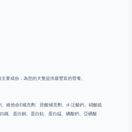
為首兩項主要成份，為您的犬隻提供最豐富的營養。
、維他命E補充劑、菸酸補充劑、d-泛酸鈣、硝酸硫
蛋白鐵、蛋白銅、蛋白鈷、蛋白錳、碘酸鈣、亞硒酸