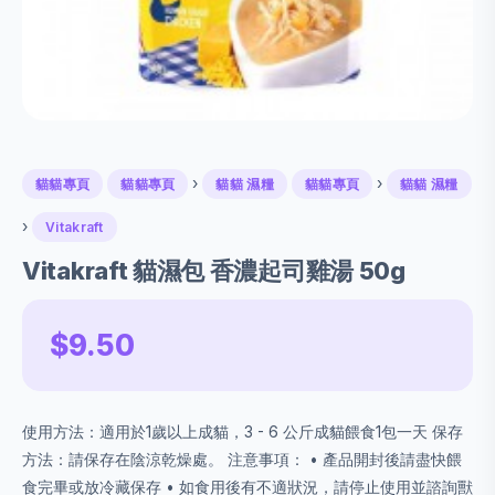
›
›
貓貓專頁
貓貓專頁
貓貓 濕糧
貓貓專頁
貓貓 濕糧
›
Vitakraft
Vitakraft 貓濕包 香濃起司雞湯 50g
$9.50
使用方法：適用於1歲以上成貓，3 - 6 公斤成貓餵食1包一天 保存
方法：請保存在陰涼乾燥處。 注意事項： • 產品開封後請盡快餵
食完畢或放冷藏保存 • 如食用後有不適狀況，請停止使用並諮詢獸