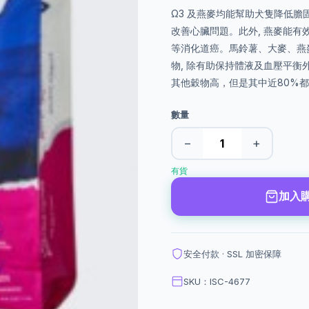
Ω3 及燕麥均能幫助犬隻降低
改善心臟問題。此外, 燕麥能有
等消化道癌。馬鈴薯、大麥、燕
物, 除有助保持體液及血壓平衡
其他穀物高，但是其中近80%都
數量
−
+
有貨
加入
安全付款 · SSL 加密保障
SKU：ISC-4677