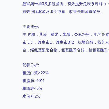
豐富奧米加3及多種營養，有效提升免疫系統能力
有效消除淚溢及眼部痕養，改善長期耳道發炎。
主要成份:
羊 肉粉，燕麥，糙米，米糠，亞麻籽粉，地面高
素 D3 ，維生素E，維生素B12，抗壞血酸，核
合，錳氨基酸螯合物，氨基酸螯合鋅，鈷氨基酸螯
營養分析:
粗蛋白質>22%
粗脂肪>10%
粗纖維<5%
水份>12%