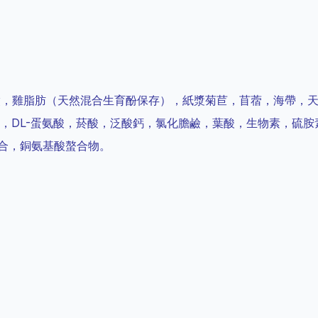
；
粱，雞脂肪（天然混合生育酚保存），紙漿菊苣，苜蓿，海帶，
黃素，DL-蛋氨酸，菸酸，泛酸鈣，氯化膽鹼，葉酸，生物素，硫
合，銅氨基酸螯合物。