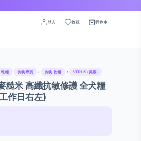
登入
收藏
購物車
›
›
 乾糧
狗狗專頁
狗狗 乾糧
VERUS (美國)
 燕麥糙米 高纖抗敏修護 全犬糧
個工作日右左)