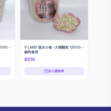
50G -
V LAND 脫水小食 -大桶雞粒 1250G -
貓狗食用
$210
加入購物車