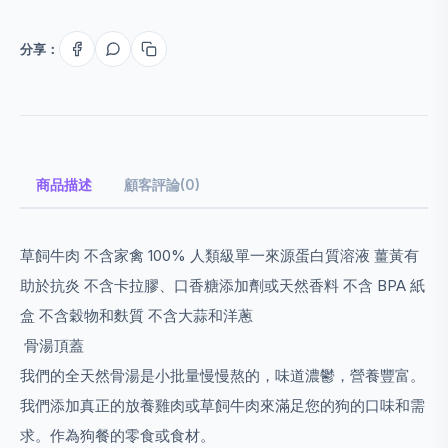
分享：
商品描述
顧客評論(0)
草飼牛肉 不含家禽 100% 人類級單一來源蛋白質溶液 薑黃有
助於抗炎 不含卡拉膠、口香糖添加劑或天然香料 不含 BPA 紙
盒 不含穀物和麩質 不含大蒜和洋蔥
骨湯頂蓋
我們的全天然骨湯是小批量慢慢熬的，味道濃鬱，營養豐富。
我們添加真正的放養雞肉或草飼牛肉來滿足您的狗的口味和需
求。
作為狗餐的零食或食材。