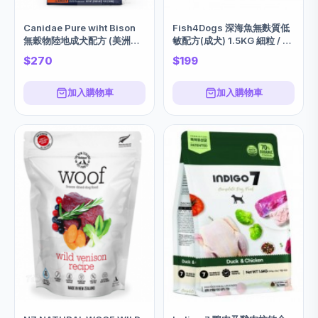
Canidae Pure wiht Bison
Fish4Dogs 深海魚無麩質低
無穀物陸地成犬配方 (美洲野
敏配方(成犬) 1.5KG 細粒 / 大
牛, 小扁豆&紅蘿蔔) 4磅
粒
$270
$199
加入購物車
加入購物車