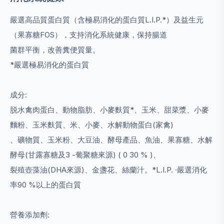
嚴選高品質蛋白質（含極易消化的蛋白質L.I.P.*）及益生元
（果寡糖FOS），支持消化系統健康，保持腸道
菌群平衡，改善糞便質量。
*嚴選極易消化的蛋白質
成分:
脱水禽肉蛋白、動物脂肪、小麥麩質*、玉米、甜菜漿、小麥
麵粉、玉米麩質、米、小麥、水解動物蛋白(家禽)
、礦物質、玉米粉、大豆油、酵母產品、魚油、果寡糖、水解
酵母(甘露寡糖及3 -葡聚糖來源) ( 0 30 % )、
裂殖壺藻油(DHA來源)、金盞花、絲蘭汁。*L.I.P. ·嚴選消化
率90 %以上的蛋白質
營養添加劑: