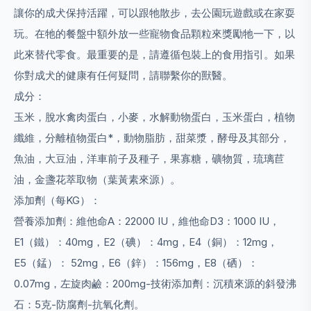
讓你的成犬保持活躍，可以跟牠散步，去公園玩遊戲或在家耍
玩。在牠的餐盤中額外放一些寵物食品顆粒來獎勵牠一下，以
此來替代零食。最重要的是，請遵循包裝上的食用指引。如果
你對成犬的健康有任何疑問，請聯繫你的獸醫。
成分：
玉米，脫水禽肉蛋白，小麥，水解動物蛋白，玉米蛋白，植物
纖維，分離植物蛋白*，動物脂肪，甜菜漿，酵母及其部分，
魚油，大豆油，洋車前子及種子，果寡糖，礦物質，琉璃苣
油，金盞花萃取物（葉黃素來源）。
添加劑（每
KG
）：
營養添加劑：維他命A：22000 IU，維他命D3：1000 IU，
E1（鐵）：40mg，E2（碘）：4mg，E4（銅）：12mg，
E5（錳）： 52mg，E6（鋅）：156mg，E8（硒）：
0.07mg，左旋肉鹼：200mg-技術添加劑：沉積來源的斜發沸
石：5克-防腐劑-抗氧化劑。