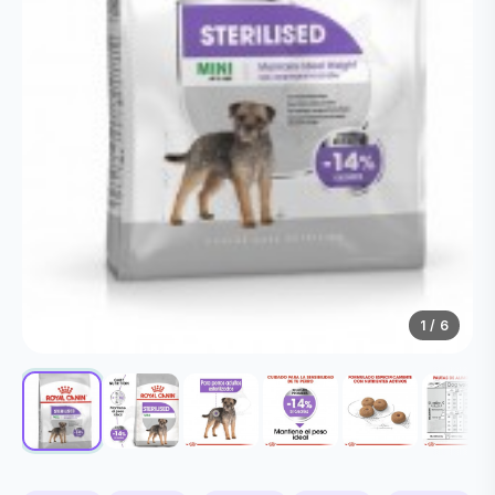
1
/ 6