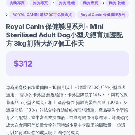
›
›
狗狗專頁
狗狗專頁
狗狗 乾糧
狗狗專頁
狗狗 乾糧
›
ROYAL CANIN 滿$700可免費送貨
Royal Canin 保健護理系列
Royal Canin 保健護理系列 - Mini
Sterilised Adult Dog小型犬絕育加護配
方 3kg 訂購大約7個工作天
$312
專為絕育後有增重傾向－10個月以上－體重1至10公斤的小型成犬
適用。 更少的卡路里 經過驗證：卡路里降低了14%＊ ＊與其他保
養產品（小型犬成犬）相比 產品特性 攝取高蛋白含量（30％）及
適度脂肪（13％）的結合物有助於維持理想體重。產品專為小型絕
育犬而配製，當中富含左旋肉鹼，並具有腸道健康纖維，能讓你的
成犬在食用同等份量食物的同時減少當中卡路里的攝取量。 你還
可以如何幫助你的成犬呢？ 讓你的成犬