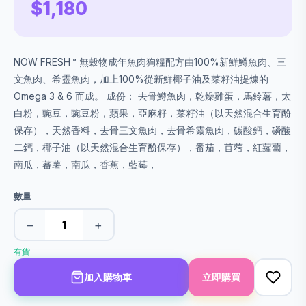
$1,180
NOW FRESH™ 無穀物成年魚肉狗糧配方由100%新鮮鱒魚肉、三
文魚肉、希靈魚肉，加上100%從新鮮椰子油及菜籽油提煉的
Omega 3 & 6 而成。 成份： 去骨鱒魚肉，乾燥雞蛋，馬鈴薯，太
白粉，豌豆，豌豆粉，蘋果，亞麻籽，菜籽油（以天然混合生育酚
保存），天然香料，去骨三文魚肉，去骨希靈魚肉，碳酸鈣，磷酸
二鈣，椰子油（以天然混合生育酚保存），番茄，苜蓿，紅蘿蔔，
南瓜，蕃薯，南瓜，香蕉，藍莓，
數量
−
+
有貨
加入購物車
立即購買