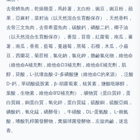
去骨鱒魚肉，乾燥雞蛋，馬鈴薯，太白粉，豌豆，豌豆粉，蘋
果，亞麻籽，菜籽油（以天然混合生育酚保存），天然香料，
去骨三文魚肉，去骨希靈魚肉，碳酸鈣，磷酸二鈣，椰子油
（以天然混合生育酚保存），番茄，苜蓿，紅蘿蔔，南瓜，蕃
薯，南瓜，香蕉，藍莓，蔓越莓，黑莓，石榴，木瓜，小扁
豆，西蘭花，菊苣根，氯化鈉，氯化鉀，膽鹼氯化物，維他命
（維他命A補充劑，維他命D3補充劑，維他命E補充劑，肌
醇，菸酸，L-抗壞血酸-2-多磷酸鹽（維他命C的來源），泛酸
D-鈣，單硝酸硫胺素，β-胡蘿蔔素，核黃素，鹽酸吡哆醇，
葉酸，生物素，維他命B12補充劑），礦物質（蛋白質鋅，蛋
白質鐵，銅蛋白質，氧化鋅，蛋白質錳，硫酸銅，硫酸亞鐵，
碘酸鈣，氧化錳，硒酵母），牛磺酸，DL-蛋氨酸， L-賴氨
酸，嗜酸乳桿菌發酵物，糞腸球菌發酵物，左旋肉鹼，迷迭
香。