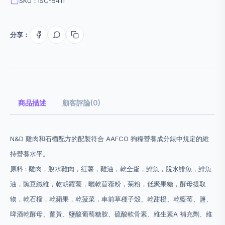
SKU：ISC-5411
分享：
商品描述
顧客評論(0)
N&D 雞肉和石榴配方的配製符合 AAFCO 狗糧營養成分錶中規定的維
持營養水平。
原料 :
雞肉，脫水雞肉，紅薯，雞油，乾全蛋，鯡魚，脫水鯡魚，鯡魚
油，豌豆纖維，乾胡蘿蔔，曬乾苜蓿粉，菊粉，低聚果糖，酵母提取
物，乾石榴，乾蘋果，乾菠菜，車前草種子殼、乾甜橙、乾藍莓、鹽、
啤酒乾酵母、薑黃、鹽酸葡萄糖胺、硫酸軟骨素、維生素A 補充劑、維