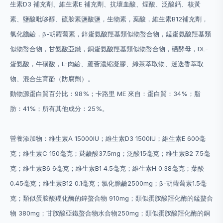
生素D3 補充劑、維生素E 補充劑、抗壞血酸、煙酸、泛酸鈣、核黃
素、鹽酸吡哆醇、硫胺素鹽酸鹽，生物素，葉酸，維生素B12補充劑，
氯化膽鹼，β-胡蘿蔔素，鋅蛋氨酸羥基類似物螯合物，錳蛋氨酸羥基類
似物螯合物，甘氨酸亞鐵，銅蛋氨酸羥基類似物螯合物，硒酵母，DL-
蛋氨酸，牛磺酸，L-肉鹼、蘆薈濃縮凝膠、綠茶萃取物、迷迭香萃取
物、混合生育酚（防腐劑）。
動物源蛋白質百分比：98%；卡路里 ME 來自：蛋白質：34%；脂
肪：41%；所有其他成分：25%。
營養添加物：維生素A 15000IU；維生素D3 1500IU；維生素E 600毫
克；維生素C 150毫克；菸鹼酸37.5mg；泛酸15毫克；維生素B2 7.5毫
克；維生素B6 6毫克；維生素B1 4.5毫克；維生素H 0.38毫克；葉酸
0.45毫克；維生素B12 0.1毫克；氯化膽鹼2500mg；β-胡蘿蔔素1.5毫
克；類似蛋胺酸羥化酶的鋅螯合物 910mg；類似蛋胺酸羥化酶的錳螯合
物 380mg；甘胺酸亞鐵螯合物水合物250mg；類似蛋胺酸羥化酶的銅