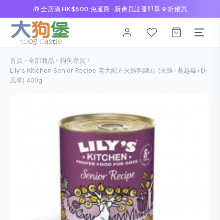
🎁 全店滿 HK$500 免運費 · 新會員註冊即享 9 折優惠
首頁
全部商品
狗狗專頁
Lily's Kitichen Senior Recipe 老犬配方火雞狗罐頭 (火雞+蔓越莓+防
風草) 400g