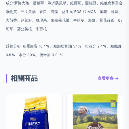
成分:新鮮火雞、蔓越莓、歐洲防風草、紅蘿蔔、甜豌豆、維他命和螯合
礦物質、三文魚油、青口、海藻、益生元 FOS 和 MOS、黃花、蕁麻、
大茴香、芹菜籽、玫瑰果、萬壽菊花瓣、牛筋草、海藻、紫花苜蓿、奶
薊草、蒲公英根、牛蒡根
營養分析: 粗蛋白質 10.4%、粗脂肪和油 5.1%、粗灰分 2.4%、粗纖維
0.8%、水分 80%、奧米加 3 0.1%
相關商品
查看更多 →