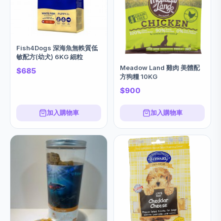
Fish4Dogs 深海魚無軼質低
敏配方(幼犬) 6KG 細粒
Meadow Land 雞肉 美體配
$685
方狗糧 10KG
$900
加入購物車
加入購物車