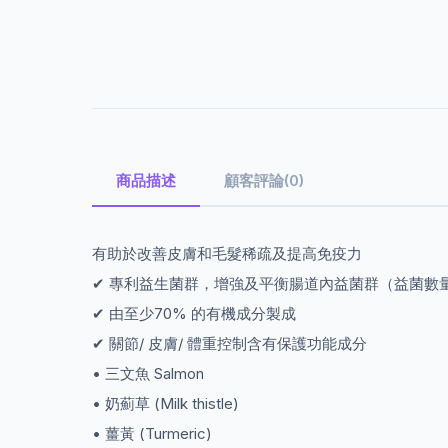
商品描述
顧客評論(0)
有助於改善皮膚和毛髮稀疏及提高免疫力
✔ 專利益生菌群，增強及平衡腸道內益菌群（益菌數量: 3,00
✔ 由至少70% 的有機成分製成
✔ 關節/ 皮膚/ 體重控制含有保護功能成分
• 三文魚 Salmon
• 奶薊草 (Milk thistle)
• 薑黃 (Turmeric)