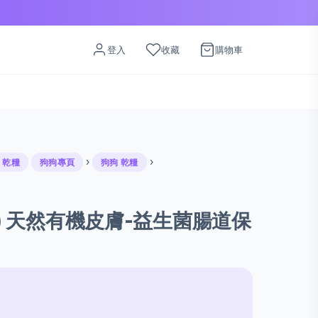
登入
收藏
購物車
›
›
 乾糧
狗狗專頁
狗狗 乾糧
S-L) 天然有機皮膚-益生菌腸道保