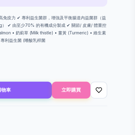
高免疫力 ✔ 專利益生菌群，增強及平衡腸道內益菌群（益
FU/ kg） ✔ 由至少70% 的有機成分製成 ✔ 關節/ 皮膚/ 體重控
• 奶薊草 (Milk thistle) • 薑黃 (Turmeric) • 維生素
研製： 專利益生菌 (嗜酸乳桿菌
購物車
立即購買