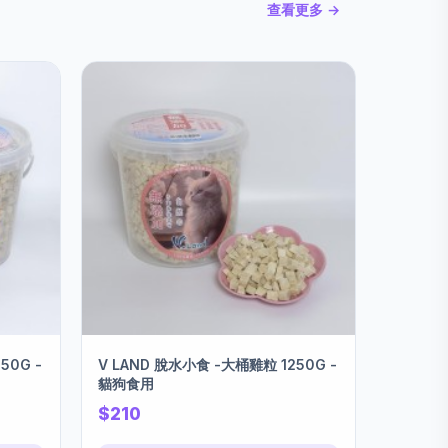
查看更多 →
50G -
V LAND 脫水小食 -大桶雞粒 1250G -
貓狗食用
$210