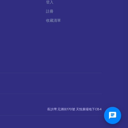
登入
註冊
收藏清單
長沙灣 元洲街170號 天悅廣場地下CB4