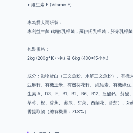
• 維生素 E (Vitamin E)
專為愛犬而研製：
專利益生菌 (嗜酸乳桿菌，羅伊氏乳桿菌，胚芽乳桿菌
包裝規格：
2kg (200g*10小包) 及 6kg (400*15小包)
成分
：動物蛋白（三文魚粉、水解三文魚粉）、有機
亞麻籽、有機玉米、有機葵花籽、 纖維素、有機綠豆
生素 A、D3、E、B1、B2、B6、B12、泛酸
草莓、橙、香蕉、 蘋果、甜菜、西蘭花、番茄）、奶薊草、
香提取物（總有機量：71.8%）