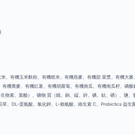
)
大米、有機玉米麩粉、有機糙米、有機燕麥、有機甜 菜漿、有機大麥
、有機蕎麥、有機紅薯、有機胡蘿蔔、有機南瓜、有機南瓜籽、磷酸
鈣、菸酸、生物素、葉酸）、礦物 質（鐵、銅、錳、鋅、碘、鈷、硒）、
DL-蛋氨酸、氯化鉀、L-賴氨酸、維生素 C、Probictics 