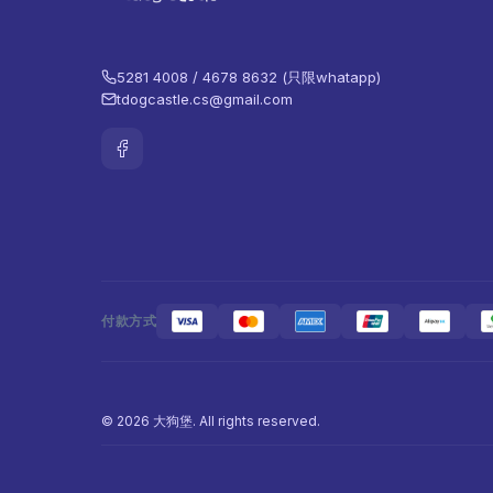
5281 4008 / 4678 8632 (只限whatapp)
tdogcastle.cs@gmail.com
付款方式
© 2026 大狗堡. All rights reserved.