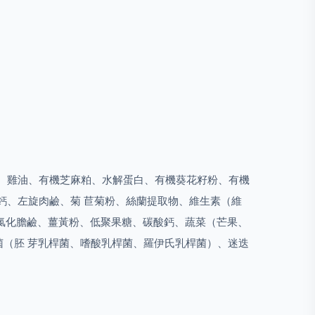
、雞油、有機芝麻粕、水解蛋白、有機葵花籽粉、有機
鈣、左旋肉鹼、菊 苣菊粉、絲蘭提取物、維生素（維
鹽、氯化膽鹼、薑黃粉、低聚果糖、碳酸鈣、蔬菜（芒果、
益生菌（胚 芽乳桿菌、嗜酸乳桿菌、羅伊氏乳桿菌）、迷迭