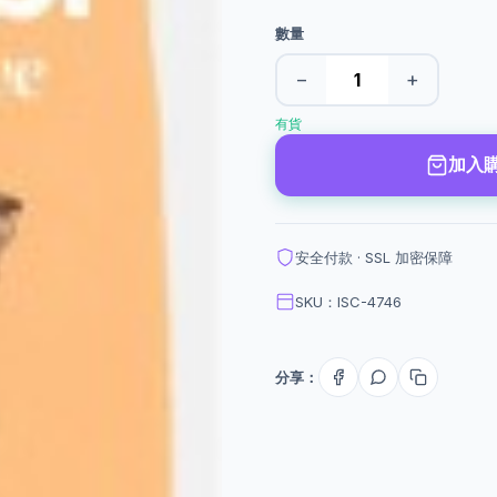
數量
−
+
有貨
加入
安全付款 · SSL 加密保障
SKU：ISC-4746
分享：