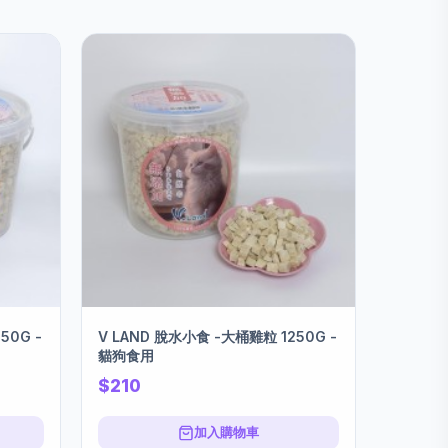
50G -
V LAND 脫水小食 -大桶雞粒 1250G -
貓狗食用
$210
加入購物車