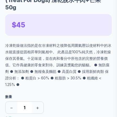
(Treat For Dogs) 凍乾脫水牛肉+芒果
50g
$45
冷凍乾燥做法指的是在冷凍材料之後降低周圍氣壓以使材料中的冰
水能直接從固相昇華到氣相中。 此產品是100%純天然，冷凍乾燥
保存其香氣、十足味道，並在肉和養分中所包含的完整的營養價
值。它作爲健康的零食來對待、訓練及獎勵您的貓貓。 ● 無防腐
劑 ● 無添加劑 ● 無糧食及麵筋 ● 高蛋白質 ● 採用新鮮肉類 保
證分析： ● 粗蛋白 > 60% ● 粗脂肪 > 30.5% ● 粗纖維 <
1.25% ●
數量
−
+