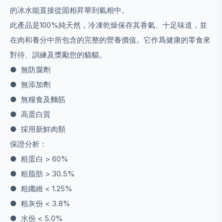
的冰水能直接從固相昇華到氣相中。
此產品是100%純天然，冷凍乾燥保存其香氣、十足味道，並
在肉和養分中所包含的完整的營養價值。它作爲健康的零食來
對待、訓練及獎勵您的貓貓。
● 無防腐劑
● 無添加劑
● 無糧食及麵筋
● 高蛋白質
● 採用新鮮肉類
保證分析：
● 粗蛋白 > 60%
● 粗脂肪 > 30.5%
● 粗纖維 < 1.25%
● 粗灰份 < 3.8%
● 水份 < 5.0%