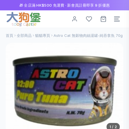
🎁 全店滿 HK$500 免運費 · 新會員註冊即享 9 折優惠
首頁
全部商品
貓貓專頁
Astro Cat 無穀物肉絲湯罐-純吞拿魚 70g
1
/ 2