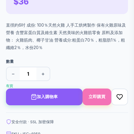
$36
直徑約6吋 成份: 100％天然火雞 人手工烘烤製作 保有火雞原味及
營養 含豐富蛋白質及維生素 天然美味的火雞筋零食 原料及添加
物： 火雞筋肉、椰子甘油 營養成分:粗蛋白70％，粗脂肪1％，粗
纖維2％，水份20％
數量
−
+
有貨
加入購物車
立即購買
安全付款 · SSL 加密保障
SKU：ISC-4959