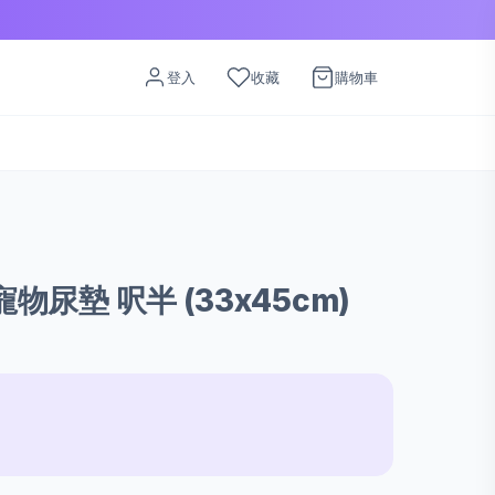
登入
收藏
購物車
寵物尿墊 呎半 (33x45cm)