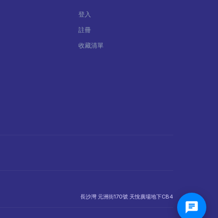
登入
註冊
收藏清單
長沙灣 元洲街170號 天悅廣場地下CB4