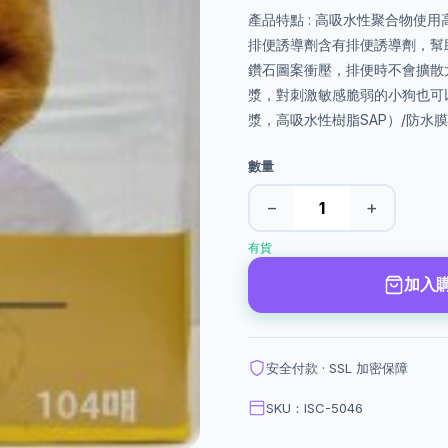
產品特點 : 高吸水性聚合物使
排便誘導劑含有排便誘導劑，幫
鑽石圖案衝壓，排便時不會擴散
漿，對刺激敏感脆弱的小狗也可
漿，高吸水性樹脂SAP）/防水
數量
−
+
有貨
加入
安全付款 · SSL 加密保障
SKU：ISC-5046