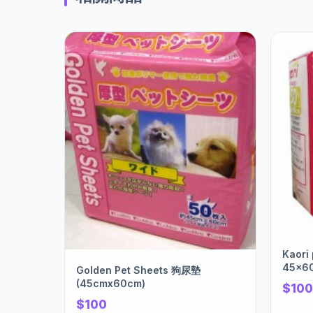
Kaor
45x6
Golden Pet Sheets 狗尿墊
(45cmx60cm)
$100
$100