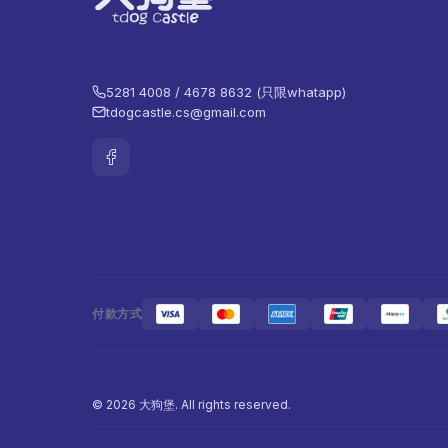
5281 4008 / 4678 8632 (只限whatapp)
tdogcastle.cs@gmail.com
付款方式
© 2026 大狗堡. All rights reserved.